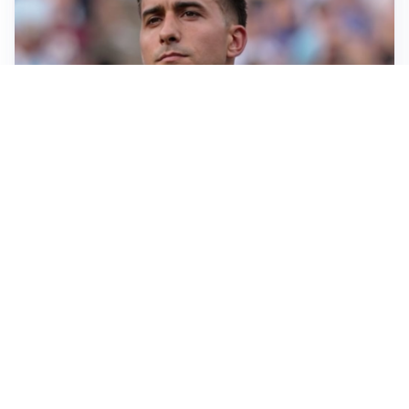
IL NOME NUOVO
Napoli, Musso resta un’opzione per la porta
TITOLARE IN CAMPIONATO
Inter, tocca a Pio Esposito: Chivu gli affida l’attacco
LE PAROLE
Spalletti prepara la Juve: “Con l’Inter servirà essere
squadra”
LONTANO DALL'ITALIA
Vlahovic, rebus futuro: Besiktas e Atletico si
contendono il serbo