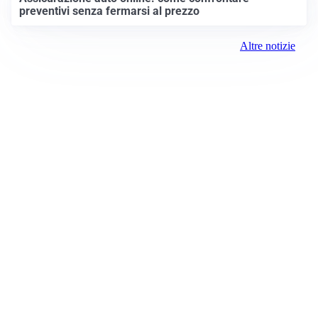
preventivi senza fermarsi al prezzo
Altre notizie
Prima Monza
Registrazione tribunale:
Monza 14/2021 4/29/2021
ROC:
15381
Direttore responsabile:
Sergio Nicastro