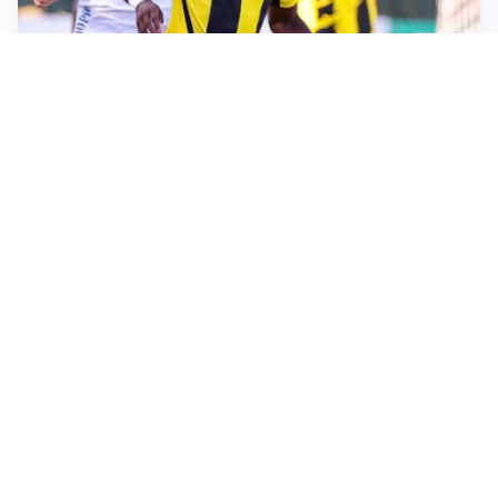
IL FAVORITO
Inter, Diaby è ora il favorito per la fascia destra
PUNTE IN MOVIMENTO
Effetto domino in attacco: Bologna, Fiorentina e
Parma si muovono
LE PAROLE
Jashari cambia pagina: “Con Amorim aria nuova al
Milan”
LE PAROLE
Chivu: “Mercato? Serve pazienza, l’Inter crescerà”
Altre notizie