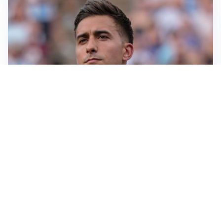
IL NOME NUOVO
Napoli, Musso resta un’opzione per la porta
TITOLARE IN CAMPIONATO
Inter, tocca a Pio Esposito: Chivu gli affida l’attacco
LE PAROLE
Spalletti prepara la Juve: “Con l’Inter servirà essere
squadra”
LONTANO DALL'ITALIA