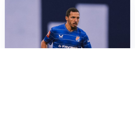
CALCIOMERCATO
Milan, ufficiale la risoluzione di Bennacer: il
comunicato
AMICHEVOLI
Milan, altro test per Amorim: le possibili scelte per il
Chelsea
AMICHEVOLI
Juventus-Inter, antipasto di Serie A: le probabili