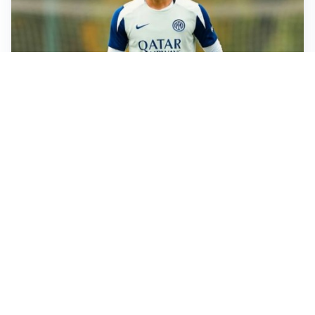
I RITORNI
Inter, tornano Lautaro e Thuram: c’è anche Stones
OBIETTIVO CHE SI ALLONTANA
Inter-Romero, l’Atletico accelera: i nerazzurri restano
in attesa
L'OPPORTUNITÀ
Juventus, occasione Trubin: il Benfica apre alla
cessione?
LE PAROLE
Amorim: “Il Milan deve puntare allo scudetto”