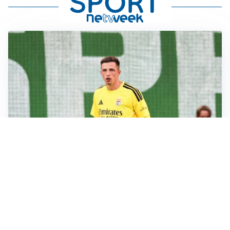
L'OPPORTUNITÀ
Juventus, occasione Trubin: il Benfica apre alla
cessione?
LE PAROLE
Amorim: “Il Milan deve puntare allo scudetto”