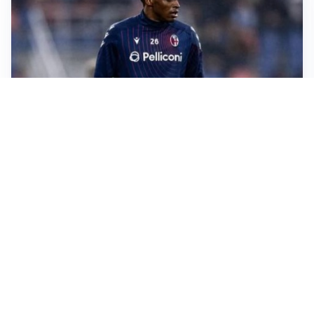
SI AVVICINA
Juve-Lucumí, fiducia in crescita: pronta una nuova
offerta
LA VOCE
Napoli, spunta Gabriel Jesus: tutto dipende da Lukaku
LA NUOVA ITALIA
Italia, ufficiale lo staff di Mancini: c’è anche Bonucci
I RITORNI
Inter, tornano Lautaro e Thuram: c’è anche Stones