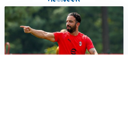
LE PAROLE
Milan, Amorim: “Sapevamo delle difficoltà, faremo
delle scelte”
LE PAROLE
Juventus, Spalletti soddisfatto: “I nuovi? Li ho visti
molto bene”