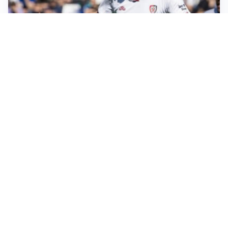
CALCIOMERCATO
Cagliari, il caso Esposito continua. Intanto arriva
Maldini
CALCIOMERCATO
Napoli, il solito Lukaku: non si presenta in ritiro, è
rottura
AMICHEVOLI
Inter, Chivu: “Vedo una crescita, il risultato non conta”
CALCIOMERCATO
Inter, stallo per Curtis Jones: serve prima una
cessione