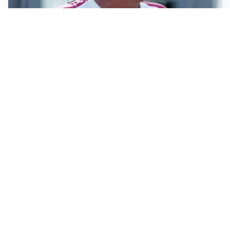
LA NOVITÀ
Le regole di Mourinho al Real
MERCATO JUVE
La Juventus vuole Suzuki, ma il Psg è avanti
CALCIOMERCATO
Inter, Frattesi blocca il mercato nerazzurro: la
situazione
SERIE A
Roma, troppi gol subiti: Gasp deve lavorare in difesa
Altre notizie
VIDEO PIÙ VISTI