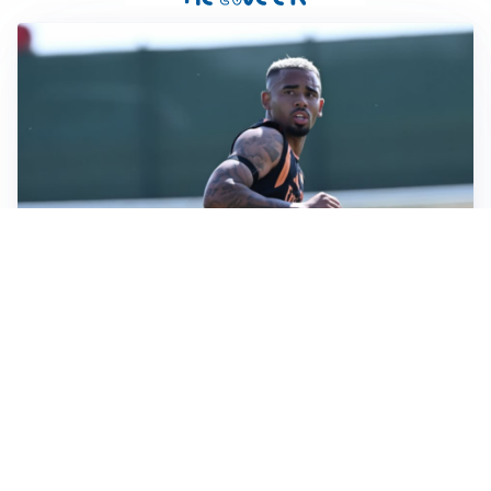
LA VOCE
Napoli, spunta Gabriel Jesus: tutto dipende da Lukaku
LA NUOVA ITALIA
Italia, ufficiale lo staff di Mancini: c’è anche Bonucci
I RITORNI
Inter, tornano Lautaro e Thuram: c’è anche Stones