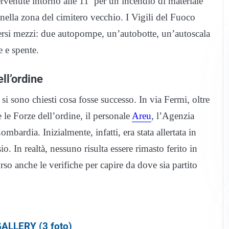
enute intorno alle 11 per un incendio di materiale
, nella zona del cimitero vecchio. I Vigili del Fuoco
diversi mezzi: due autopompe, un’autobotte, un’autoscala
e e spente.
ll’ordine
si sono chiesti cosa fosse successo. In via Fermi, oltre
 le Forze dell’ordine, il personale
Areu
, l’Agenzia
bardia. Inizialmente, infatti, era stata allertata in
 In realtà, nessuno risulta essere rimasto ferito in
rso anche le verifiche per capire da dove sia partito
ALLERY (3 foto)