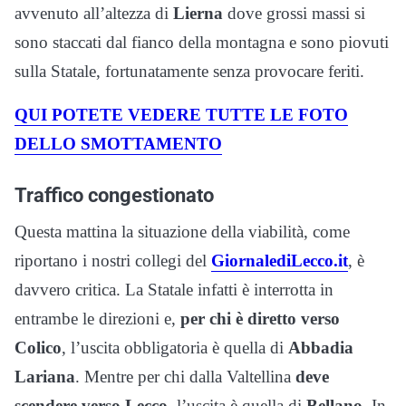
avvenuto all’altezza di
Lierna
dove grossi massi si
sono staccati dal fianco della montagna e sono piovuti
sulla Statale, fortunatamente senza provocare feriti.
QUI POTETE VEDERE TUTTE LE FOTO
DELLO SMOTTAMENTO
Traffico congestionato
Questa mattina la situazione della viabilità, come
riportano i nostri collegi del
GiornalediLecco.it
, è
davvero critica. La Statale infatti è interrotta in
entrambe le direzioni e,
per chi è diretto verso
Colico
, l’uscita obbligatoria è quella di
Abbadia
Lariana
. Mentre per chi dalla Valtellina
deve
scendere verso Lecco
, l’uscita è quella di
Bellano
. In