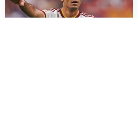
AFFARE IN CHIUSURA
Barcellona, colpo Rodri: battuto il Real Madrid
MOTIVATO
Douglas Luiz dice no all’Everton e punta sulla
Juventus
RIENTRO A RILENTO
Alcaraz, US Open lontano: la corsa contro il tempo
continua
RINNOVO VICINO
Inter, Dimarco verso il rinnovo fino al 2030