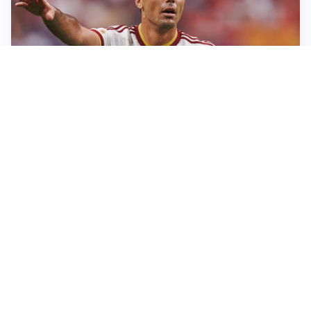
AFFARE IN CHIUSURA
Barcellona, colpo Rodri: battuto il Real Madrid
MOTIVATO
Douglas Luiz dice no all’Everton e punta sulla
Juventus
RIENTRO A RILENTO
Alcaraz, US Open lontano: la corsa contro il tempo
continua
RINNOVO VICINO
Inter, Dimarco verso il rinnovo fino al 2030