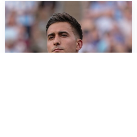
IL NOME NUOVO
Napoli, Musso resta un’opzione per la porta
TITOLARE IN CAMPIONATO
Inter, tocca a Pio Esposito: Chivu gli affida l’attacco
LE PAROLE
Spalletti prepara la Juve: “Con l’Inter servirà essere
squadra”