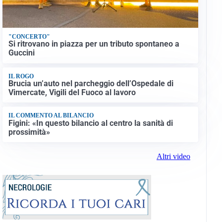
"CONCERTO"
Si ritrovano in piazza per un tributo spontaneo a
Guccini
IL ROGO
Brucia un’auto nel parcheggio dell’Ospedale di
Vimercate, Vigili del Fuoco al lavoro
IL COMMENTO AL BILANCIO
Figini: «In questo bilancio al centro la sanità di
prossimità»
Altri video