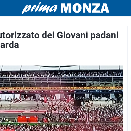
torizzato dei Giovani padani
barda