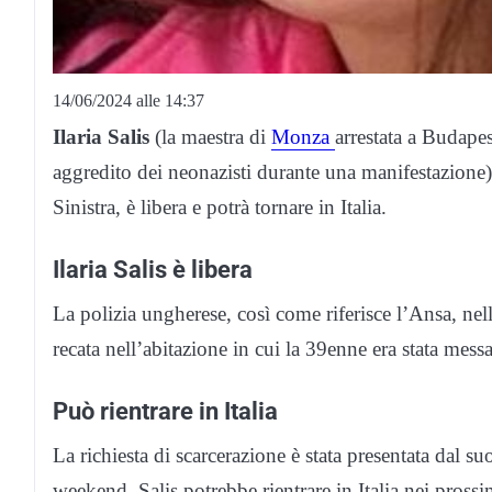
14/06/2024 alle 14:37
Ilaria Salis
(la maestra di
Monza
arrestata a Budape
aggredito dei neonazisti durante una manifestazione)
Sinistra, è libera e potrà tornare in Italia.
Ilaria Salis è libera
La polizia ungherese, così come riferisce l’Ansa, nel
recata nell’abitazione in cui la 39enne era stata messa 
Può rientrare in Italia
La richiesta di scarcerazione è stata presentata dal su
weekend. Salis potrebbe rientrare in Italia nei prossi