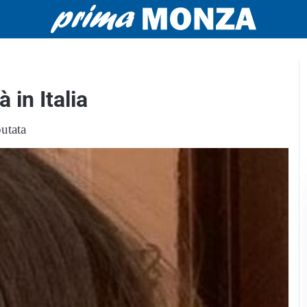
à in Italia
putata