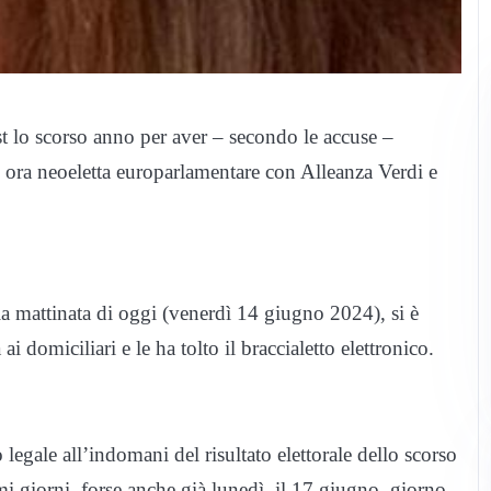
st lo scorso anno per aver – secondo le accuse –
 ora neoeletta europarlamentare con Alleanza Verdi e
la mattinata di oggi (venerdì 14 giugno 2024), si è
ai domiciliari e le ha tolto il braccialetto elettronico.
o legale all’indomani del risultato elettorale dello scorso
mi giorni, forse anche già lunedì, il 17 giugno, giorno