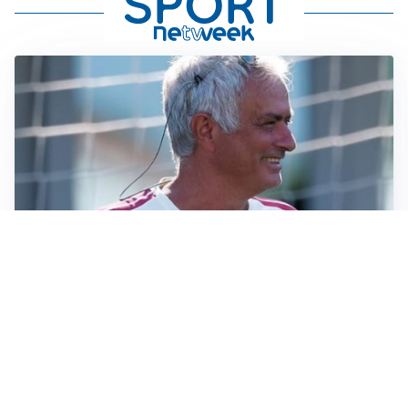
LA NOVITÀ
Le regole di Mourinho al Real
MERCATO JUVE
La Juventus vuole Suzuki, ma il Psg è avanti