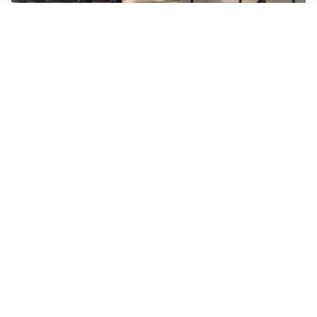
IL ROGO
Brucia un’auto nel parcheggio dell’Ospedale di
Vimercate, Vigili del Fuoco al lavoro
IL COMMENTO AL BILANCIO
Figini: «In questo bilancio al centro la sanità di
prossimità»
DOPO IL VANDALISMO
Svelato il Leone restaurato, ecco il video
Altri video