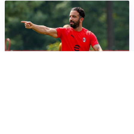
LE PAROLE
Milan, Amorim: “Sapevamo delle difficoltà, faremo
delle scelte”
LE PAROLE
Juventus, Spalletti soddisfatto: “I nuovi? Li ho visti
molto bene”
AMICHEVOLI