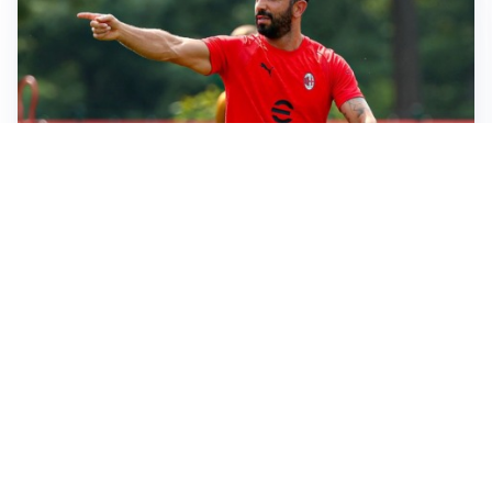
LE PAROLE
Milan, Amorim: “Sapevamo delle difficoltà, faremo
delle scelte”
LE PAROLE
Juventus, Spalletti soddisfatto: “I nuovi? Li ho visti
molto bene”
AMICHEVOLI
Il Milan crolla contro il Chelsea: 3-0 e prima sconfitta
per Amorim