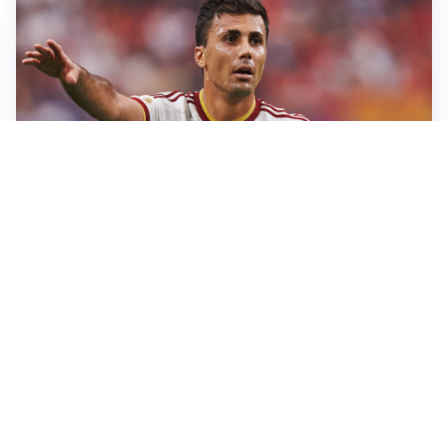
AFFARE IN CHIUSURA
Barcellona, colpo Rodri: battuto il Real Madrid
MOTIVATO
Douglas Luiz dice no all’Everton e punta sulla
Juventus
RIENTRO A RILENTO
Alcaraz, US Open lontano: la corsa contro il tempo
continua