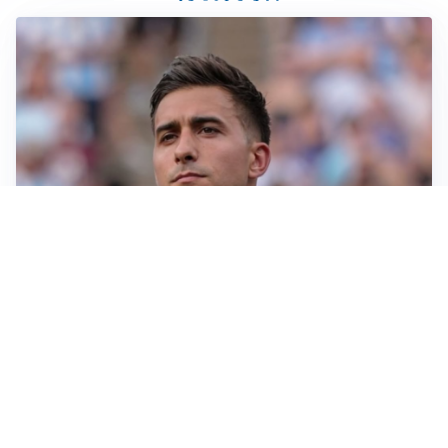
IL NOME NUOVO
Napoli, Musso resta un’opzione per la porta
TITOLARE IN CAMPIONATO
Inter, tocca a Pio Esposito: Chivu gli affida l’attacco
LE PAROLE
Spalletti prepara la Juve: “Con l’Inter servirà essere