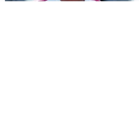
LA NOVITÀ
Le regole di Mourinho al Real
MERCATO JUVE
La Juventus vuole Suzuki, ma il Psg è avanti
CALCIOMERCATO
Inter, Frattesi blocca il mercato nerazzurro: la
situazione
SERIE A
Roma, troppi gol subiti: Gasp deve lavorare in difesa
Altre notizie
VIDEO PIÙ VISTI