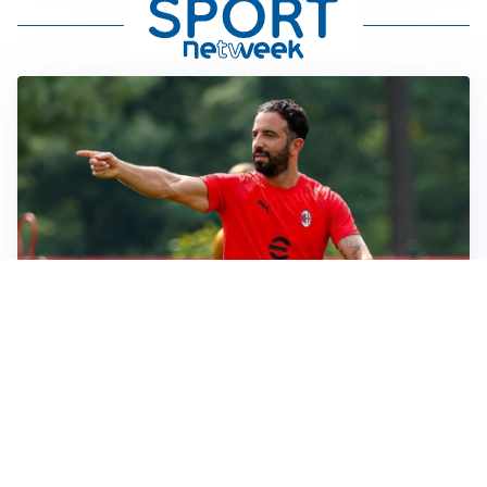
LE PAROLE
Milan, Amorim: “Sapevamo delle difficoltà, faremo
delle scelte”
LE PAROLE
Juventus, Spalletti soddisfatto: “I nuovi? Li ho visti