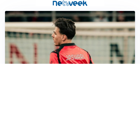
LE PAROLE
Jashari cambia pagina: “Con Amorim aria nuova al
Milan”
LE PAROLE
Chivu: “Mercato? Serve pazienza, l’Inter crescerà”