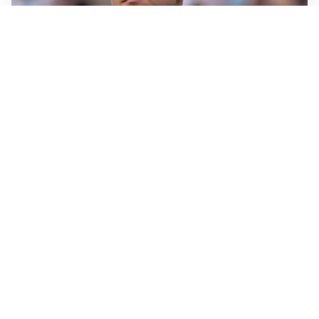
IL NOME NUOVO
Napoli, Musso resta un’opzione per la porta
TITOLARE IN CAMPIONATO
Inter, tocca a Pio Esposito: Chivu gli affida l’attacco
LE PAROLE
Spalletti prepara la Juve: “Con l’Inter servirà essere
squadra”
LONTANO DALL'ITALIA
Vlahovic, rebus futuro: Besiktas e Atletico si
contendono il serbo
Altre notizie