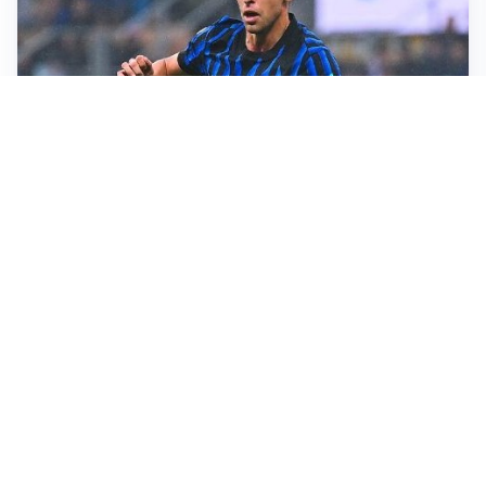
L'INTRIGO
Frattesi-Juve, il mercato resta un gioco di incastri
IL FAVORITO
Inter, Diaby è ora il favorito per la fascia destra
PUNTE IN MOVIMENTO
Effetto domino in attacco: Bologna, Fiorentina e
Parma si muovono
LE PAROLE
Jashari cambia pagina: “Con Amorim aria nuova al
Milan”