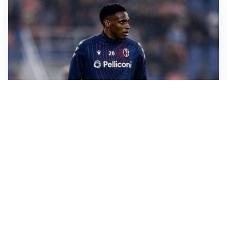
SI AVVICINA
Juve-Lucumí, fiducia in crescita: pronta una nuova
offerta
LA VOCE
Napoli, spunta Gabriel Jesus: tutto dipende da Lukaku
LA NUOVA ITALIA
Italia, ufficiale lo staff di Mancini: c’è anche Bonucci