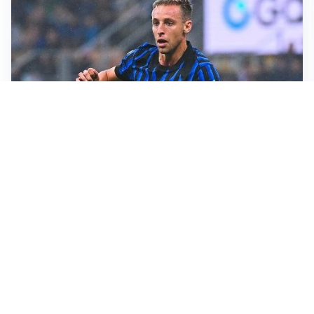
CALCIOMERCATO
Inter, Frattesi blocca il mercato nerazzurro: la
situazione
SERIE A
Roma, troppi gol subiti: Gasp deve lavorare in difesa
SERIE A
Milan, quanto lavoro per Amorim: il campo parla
chiaro
LE PAROLE