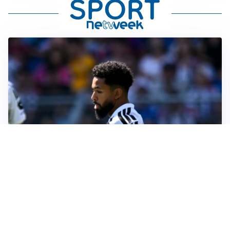
MOTIVATO
Douglas Luiz dice no all’Everton e punta sulla
Juventus
RIENTRO A RILENTO
Alcaraz, US Open lontano: la corsa contro il tempo