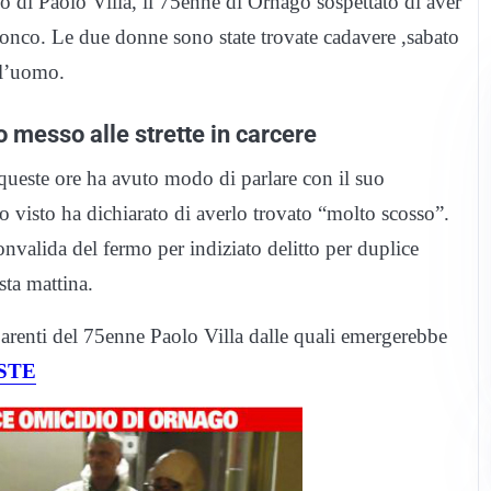
rio di Paolo Villa, il 75enne di Ornago sospettato di aver
 Ronco. Le due donne sono state trovate cadavere ,sabato
 l’uomo.
messo alle strette in carcere
 queste ore ha avuto modo di parlare con il suo
 visto ha dichiarato di averlo trovato “molto scosso”.
nvalida del fermo per indiziato delitto per duplice
sta mattina.
parenti del 75enne Paolo Villa dalle quali emergerebbe
STE