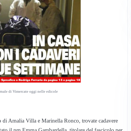
rnale di Vimercate oggi nelle edicole
rpo di Amalia Villa e Marinella Ronco, trovate cadavere
tato il pm Emma Gambardella, titolare del fascicolo per