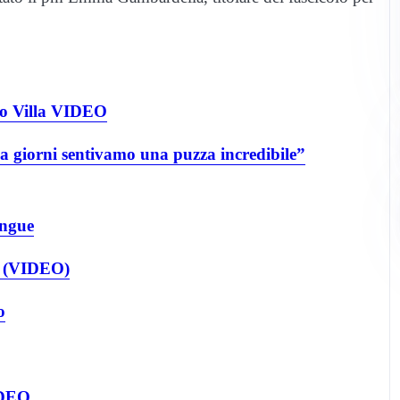
olo Villa VIDEO
Da giorni sentivamo una puzza incredibile”
sangue
23 (VIDEO)
o
IDEO