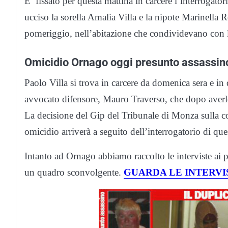
E’ fissato per questa mattina in carcere l’interrogato
ucciso la sorella Amalia Villa e la nipote Marinella
pomeriggio, nell’abitazione che condividevano con
Omicidio Ornago oggi presunto assassino 
Paolo Villa si trova in carcere da domenica sera e in
avvocato difensore, Mauro Traverso, che dopo averlo
La decisione del Gip del Tribunale di Monza sulla co
omicidio arriverà a seguito dell’interrogatorio di que
Intanto ad Ornago abbiamo raccolto le interviste ai 
un quadro sconvolgente.
GUARDA LE INTERVI