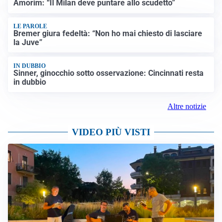
Amorim: “Il Milan deve puntare allo scudetto”
LE PAROLE
Bremer giura fedeltà: “Non ho mai chiesto di lasciare
la Juve”
IN DUBBIO
Sinner, ginocchio sotto osservazione: Cincinnati resta
in dubbio
Altre notizie
VIDEO PIÙ VISTI