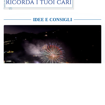
IDEE E CONSIGLI
IMPERDIBILI
Agosto in Val Seriana: un mese di feste, tradizione e
comunità sotto il segno di “Territori in Luce”