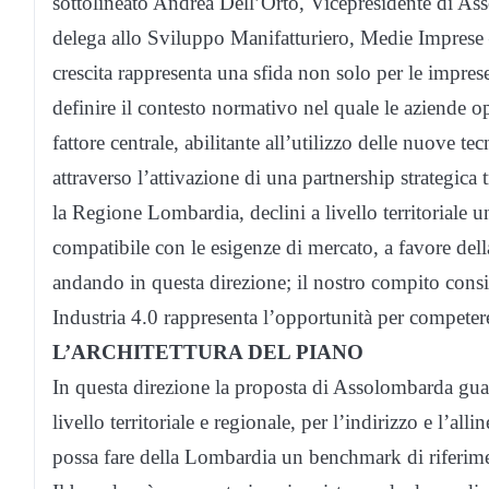
sottolineato Andrea Dell’Orto, Vicepresidente di 
delega allo Sviluppo Manifatturiero, Medie Imprese –
crescita rappresenta una sfida non solo per le impres
definire il contesto normativo nel quale le aziende o
fattore centrale, abilitante all’utilizzo delle nuove t
attraverso l’attivazione di una partnership strategic
la Regione Lombardia, declini a livello territoriale 
compatibile con le esigenze di mercato, a favore dell
andando in questa direzione; il nostro compito consis
Industria 4.0 rappresenta l’opportunità per competere 
L’ARCHITETTURA DEL PIANO
In questa direzione la proposta di Assolombarda gua
livello territoriale e regionale, per l’indirizzo e l’al
possa fare della Lombardia un benchmark di riferiment