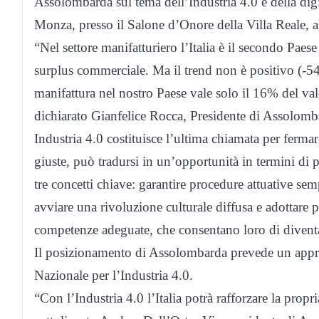
Assolombarda sul tema dell’Industria 4.0 e della digi
Monza, presso il Salone d’Onore della Villa Reale, all
“Nel settore manifatturiero l’Italia è il secondo Pae
surplus commerciale. Ma il trend non è positivo (-54 
manifattura nel nostro Paese vale solo il 16% del va
dichiarato Gianfelice Rocca, Presidente di Assolom
Industria 4.0 costituisce l’ultima chiamata per fermare
giuste, può tradursi in un’opportunità in termini di 
tre concetti chiave: garantire procedure attuative sem
avviare una rivoluzione culturale diffusa e adottare 
competenze adeguate, che consentano loro di diventar
Il posizionamento di Assolombarda prevede un approcc
Nazionale per l’Industria 4.0.
“Con l’Industria 4.0 l’Italia potrà rafforzare la propr