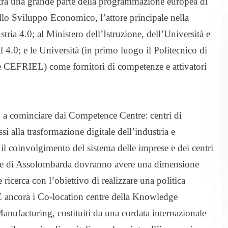
entra una grande parte della programmazione europea di
llo Sviluppo Economico, l’attore principale nella
ria 4.0; al Ministero dell’Istruzione, dell’Università e
 4.0; e le Università (in primo luogo il Politecnico di
e CEFRIEL) come fornitori di competenze e attivatori
no, a cominciare dai Competence Centre: centri di
i alla trasformazione digitale dell’industria e
n il coinvolgimento del sistema delle imprese e dei centri
ione di Assolombarda dovranno avere una dimensione
 ricerca con l’obiettivo di realizzare una politica
 E ancora i Co-location centre della Knowledge
facturing, costituiti da una cordata internazionale