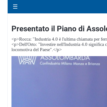
☰
Presentato il Piano di Assol
<p>Rocca: "Industria 4.0 è l'ultima chiamata per ferm
<p>Dell'Orto: "Investire nell'Industria 4.0 significa
locomotiva del Paese".</p>