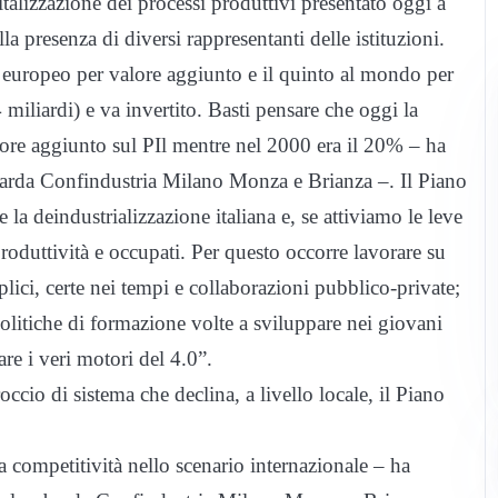
talizzazione dei processi produttivi presentato oggi a
a presenza di diversi rappresentanti delle istituzioni.
se europeo per valore aggiunto e il quinto al mondo per
miliardi) e va invertito. Basti pensare che oggi la
lore aggiunto sul PIl mentre nel 2000 era il 20% – ha
barda Confindustria Milano Monza e Brianza –. Il Piano
 la deindustrializzazione italiana e, se attiviamo le leve
produttività e occupati. Per questo occorre lavorare su
plici, certe nei tempi e collaborazioni pubblico-private;
politiche di formazione volte a sviluppare nei giovani
e i veri motori del 4.0”.
io di sistema che declina, a livello locale, il Piano
ia competitività nello scenario internazionale – ha