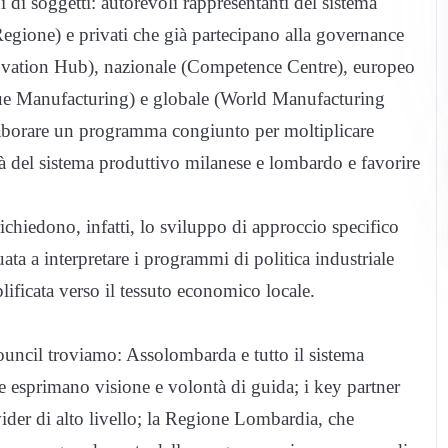
 di soggetti: autorevoli rappresentanti del sistema
Regione) e privati che già partecipano alla governance
Innovation Hub), nazionale (Competence Centre), europeo
 Manufacturing) e globale (World Manufacturing
elaborare un programma congiunto per moltiplicare
ità del sistema produttivo milanese e lombardo e favorire
richiedono, infatti, lo sviluppo di approccio specifico
ata a interpretare i programmi di politica industriale
lificata verso il tessuto economico locale.
Council troviamo: Assolombarda e tutto il sistema
e esprimano visione e volontà di guida; i key partner
vider di alto livello; la Regione Lombardia, che