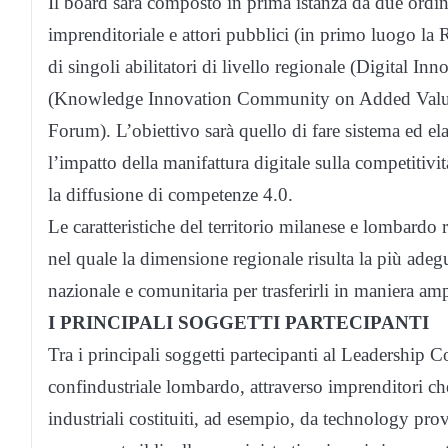
Il board sarà composto in prima istanza da due ordini
imprenditoriale e attori pubblici (in primo luogo la 
di singoli abilitatori di livello regionale (Digital 
(Knowledge Innovation Community on Added Value
Forum). L’obiettivo sarà quello di fare sistema ed 
l’impatto della manifattura digitale sulla competitiv
la diffusione di competenze 4.0.
Le caratteristiche del territorio milanese e lombardo 
nel quale la dimensione regionale risulta la più adegu
nazionale e comunitaria per trasferirli in maniera amp
I PRINCIPALI SOGGETTI PARTECIPANTI
Tra i principali soggetti partecipanti al Leadership 
confindustriale lombardo, attraverso imprenditori ch
industriali costituiti, ad esempio, da technology pro