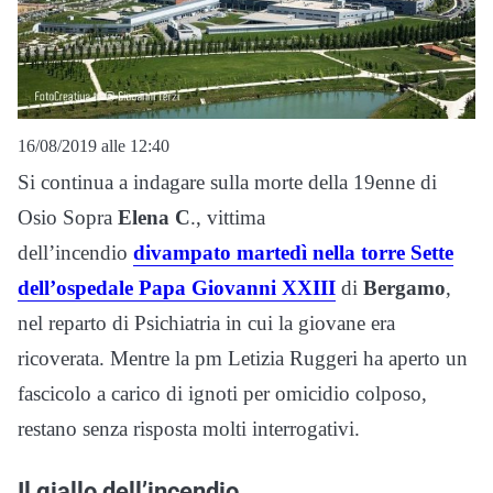
16/08/2019 alle 12:40
Si continua a indagare sulla morte della 19enne di
Osio Sopra
Elena C
., vittima
dell’incendio
divampato martedì nella torre Sette
dell’ospedale Papa Giovanni XXIII
di
Bergamo
,
nel reparto di Psichiatria in cui la giovane era
ricoverata. Mentre la pm Letizia Ruggeri ha aperto un
fascicolo a carico di ignoti per omicidio colposo,
restano senza risposta molti interrogativi.
Il giallo dell’incendio