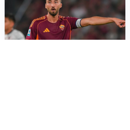
LE PAROLE
Cristante rilancia la Roma: “Vogliamo crescere
ancora”
L'INTRIGO
Frattesi-Juve, il mercato resta un gioco di incastri
IL FAVORITO
Inter, Diaby è ora il favorito per la fascia destra
PUNTE IN MOVIMENTO
Effetto domino in attacco: Bologna, Fiorentina e