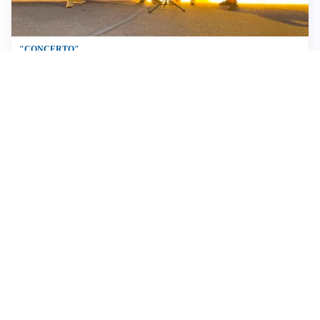
"CONCERTO"
Si ritrovano in piazza per un tributo spontaneo a
Guccini
IL ROGO
Brucia un’auto nel parcheggio dell’Ospedale di
Vimercate, Vigili del Fuoco al lavoro
IL COMMENTO AL BILANCIO
Figini: «In questo bilancio al centro la sanità di
prossimità»
Altri video