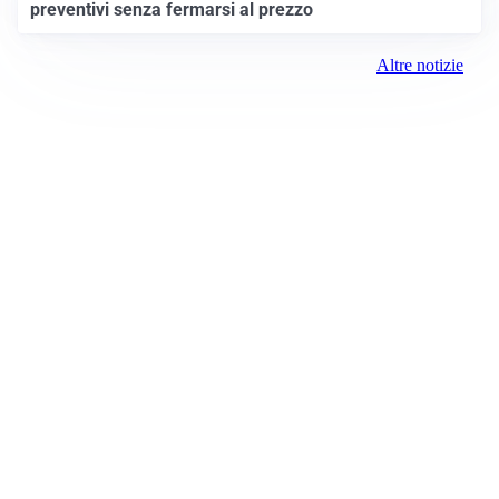
preventivi senza fermarsi al prezzo
Altre notizie
Prima Monza
Registrazione tribunale:
Monza 14/2021 4/29/2021
ROC:
15381
Direttore responsabile:
Sergio Nicastro
Editore: