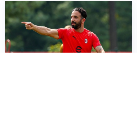
LE PAROLE
Milan, Amorim: “Sapevamo delle difficoltà, faremo
delle scelte”
LE PAROLE
Juventus, Spalletti soddisfatto: “I nuovi? Li ho visti
molto bene”
AMICHEVOLI