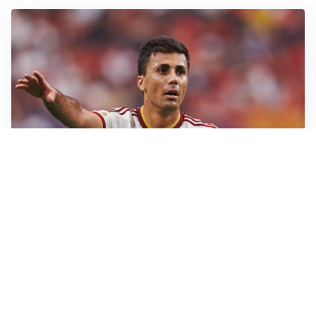
AFFARE IN CHIUSURA
Barcellona, colpo Rodri: battuto il Real Madrid
MOTIVATO
Douglas Luiz dice no all’Everton e punta sulla
Juventus
RIENTRO A RILENTO
Alcaraz, US Open lontano: la corsa contro il tempo