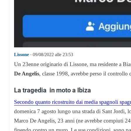
Lissone
· 09/08/2022 alle 23:53
Un 23enne originario di Lissone, ma residente a Bi
De Angelis
, classe 1998, avrebbe perso il controllo
La tragedia in moto a Ibiza
Secondo quanto ricostruito dai media spagnoli spag
domenica 7 agosto lungo una strada di
Sant Jordi, lo
Marco De Angelis, 23 anni (ne avrebbe compiuti 24 a
finendo contro un muro. Le sue condizioni
sono par