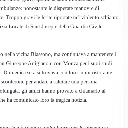
e ambulanze: nonostante le disperate manovre di
e. Troppo gravi le ferite riportate nel violento schianto.
izia Locale di Sant Josep e della Guardia Civile.
ito nella vicina Biassono, ma continuava a mantenere i
an Giuseppe Artigiano e con Monza per i suoi studi
. Domenica sera si trovava con loro in un ristorante
 scooterone per andare a salutare una persona
rolungata, gli amici hanno provato a chiamarlo al
che ha comunicato loro la tragica notizia.
ono le più sentite condoglianze per la prematura