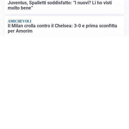
LE PAROLE
Milan, Amorim: “Sapevamo delle difficoltà, faremo
delle scelte”
LE PAROLE
Juventus, Spalletti soddisfatto: “I nuovi? Li ho visti
molto bene”
AMICHEVOLI
Il Milan crolla contro il Chelsea: 3-0 e prima sconfitta
per Amorim
AMICHEVOLI
Inter, Chivu soddisfatto: “Buona prova, non esistono
gerarchie”