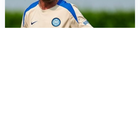
LE PAROLE
Chivu: “Mercato? Serve pazienza, l’Inter crescerà”
SI AVVICINA
Juve-Lucumí, fiducia in crescita: pronta una nuova
offerta
LA VOCE
Napoli, spunta Gabriel Jesus: tutto dipende da Lukaku
LA NUOVA ITALIA
Italia, ufficiale lo staff di Mancini: c’è anche Bonucci