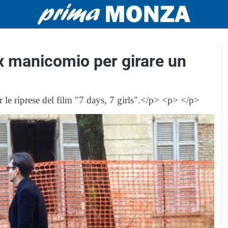
x manicomio per girare un
 riprese del film "7 days, 7 girls".</p> <p> </p>