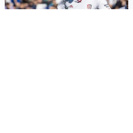
CALCIOMERCATO
Cagliari, il caso Esposito continua. Intanto arriva
Maldini
CALCIOMERCATO
Napoli, il solito Lukaku: non si presenta in ritiro, è
rottura
AMICHEVOLI
Inter, Chivu: “Vedo una crescita, il risultato non conta”
CALCIOMERCATO
Inter, stallo per Curtis Jones: serve prima una
cessione