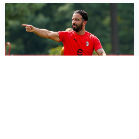
LE PAROLE
Milan, Amorim: “Sapevamo delle difficoltà, faremo
delle scelte”
LE PAROLE
Juventus, Spalletti soddisfatto: “I nuovi? Li ho visti
molto bene”
AMICHEVOLI