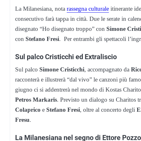
La Milanesiana, nota
rassegna culturale
itinerante id
consecutivo farà tappa in città. Due le serate in cale
disegnato “Ho disegnato troppo” con
Simone Cristi
con
Stefano Fresi
. Per entrambi gli spettacoli l’ing
Sul palco Cristicchi ed Extraliscio
Sul palco
Simone Cristicchi
, accompagnato da
Ric
racconterà e illustrerà “dal vivo” le canzoni più famo
giugno ci si addentrerà nel mondo di Kostas Charitos,
Petros Markarīs
. Previsto un dialogo su Charitos t
Colaprico
e
Stefano Fresi
, oltre al concerto degli
E
Fresu
.
La Milanesiana nel segno di Ettore Pozzo