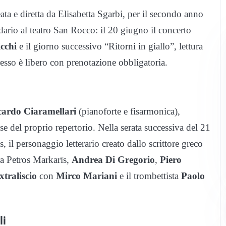
eata e diretta da Elisabetta Sgarbi, per il secondo anno
ndario al teatro San Rocco: il 20 giugno il concerto
cchi
e il giorno successivo “Ritorni in giallo”, lettura
resso è libero con prenotazione obbligatoria.
cardo Ciaramellari
(pianoforte e fisarmonica),
se del proprio repertorio. Nella serata successiva del 21
 il personaggio letterario creato dallo scrittore greco
ra Petros Markarīs,
Andrea Di Gregorio
,
Piero
xtraliscio
con
Mirco Mariani
e il trombettista
Paolo
li