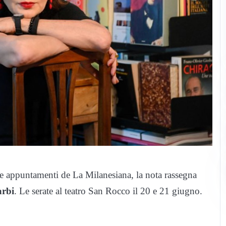
ue appuntamenti de La Milanesiana, la nota rassegna
arbi
. Le serate al teatro San Rocco il 20 e 21 giugno.