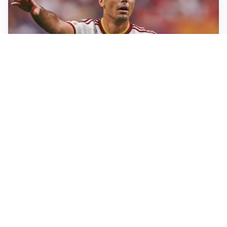
AFFARE IN CHIUSURA
Barcellona, colpo Rodri: battuto il Real Madrid
MOTIVATO
Douglas Luiz dice no all’Everton e punta sulla
Juventus
RIENTRO A RILENTO
Alcaraz, US Open lontano: la corsa contro il tempo
continua
RINNOVO VICINO
Inter, Dimarco verso il rinnovo fino al 2030