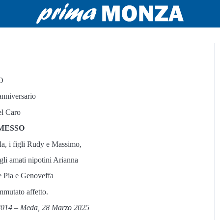
O
nniversario
el Caro
OMESSO
a, i figli Rudy e Massimo,
 gli amati nipotini Arianna
le Pia e Genoveffa
mmutato affetto.
2014 – Meda, 28 Marzo 2025