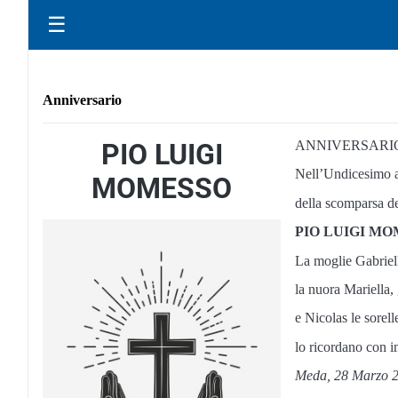
☰
Anniversario
PIO LUIGI
ANNIVERSARI
Nell’Undicesimo a
MOMESSO
della scomparsa d
PIO LUIGI M
La moglie Gabriell
la nuora Mariella,
e Nicolas le sorel
lo ricordano con i
Meda, 28 Marzo 