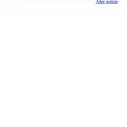
Altre notizie
Prima Monza
Registrazione tribunale:
Monza 14/2021 4/29/2021
ROC:
15381
Direttore responsabile:
Sergio Nicastro
Editore:
Media (iN) Srl